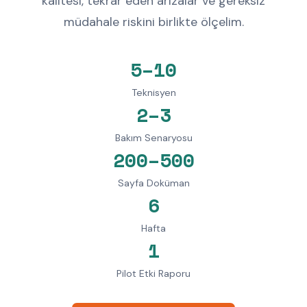
kalitesi, tekrar eden arızalar ve gereksiz
müdahale riskini birlikte ölçelim.
5–10
Teknisyen
2–3
Bakım Senaryosu
200–500
Sayfa Doküman
6
Hafta
1
Pilot Etki Raporu