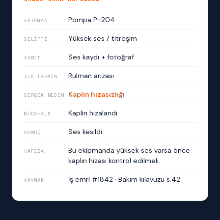
Pompa P-204
EKIPMAN
Yüksek ses / titreşim
BELIRTI
Ses kaydı + fotoğraf
KANIT
Rulman arızası
İLK TAHMIN
Kaplin hizasızlığı
GERÇEK NEDEN
Kaplin hizalandı
MÜDAHALE
Ses kesildi
SONUÇ
Bu ekipmanda yüksek ses varsa önce
HAFIZA
kaplin hizası kontrol edilmeli.
İş emri #1842 · Bakım kılavuzu s.42
KAYNAK