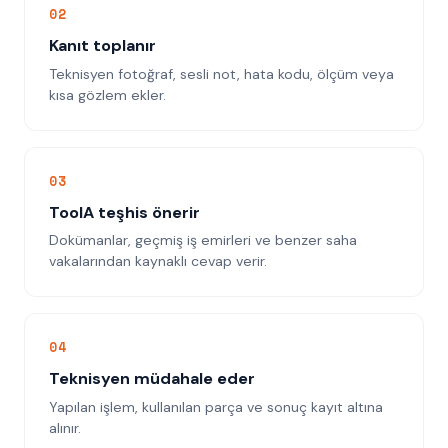
0
2
Kanıt toplanır
Teknisyen fotoğraf, sesli not, hata kodu, ölçüm veya
kısa gözlem ekler.
0
3
ToolA teşhis önerir
Dokümanlar, geçmiş iş emirleri ve benzer saha
vakalarından kaynaklı cevap verir.
0
4
Teknisyen müdahale eder
Yapılan işlem, kullanılan parça ve sonuç kayıt altına
alınır.